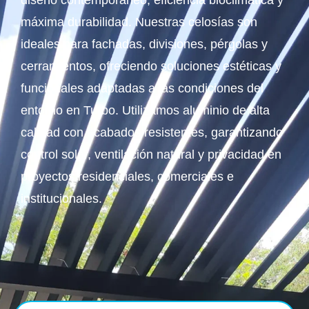
diseño contemporáneo, eficiencia bioclimática y
máxima durabilidad. Nuestras celosías son
ideales para fachadas, divisiones, pérgolas y
cerramientos, ofreciendo soluciones estéticas y
funcionales adaptadas a las condiciones del
entorno en Turbo. Utilizamos aluminio de alta
calidad con acabados resistentes, garantizando
control solar, ventilación natural y privacidad en
proyectos residenciales, comerciales e
institucionales.