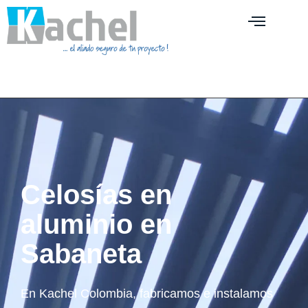
Celosías en
aluminio en
Sabaneta
En Kachel Colombia, fabricamos e instalamos