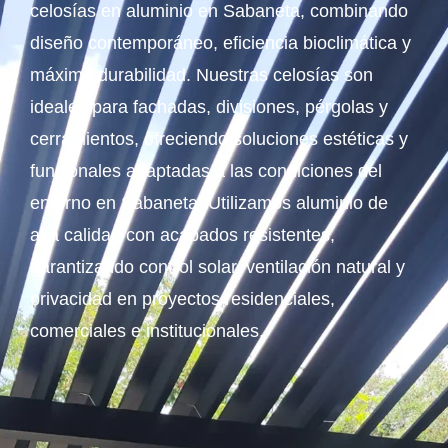
celosías en aluminio en Sabaneta, combinando
diseño contemporáneo, eficiencia bioclimática y
máxima durabilidad. Nuestras celosías son
ideales para fachadas, divisiones, pérgolas y
cerramientos, ofreciendo soluciones estéticas y
funcionales adaptadas a las condiciones del
entorno en Sabaneta. Utilizamos aluminio de
alta calidad con acabados resistentes,
garantizando control solar, ventilación natural y
privacidad en proyectos residenciales,
comerciales e institucionales.