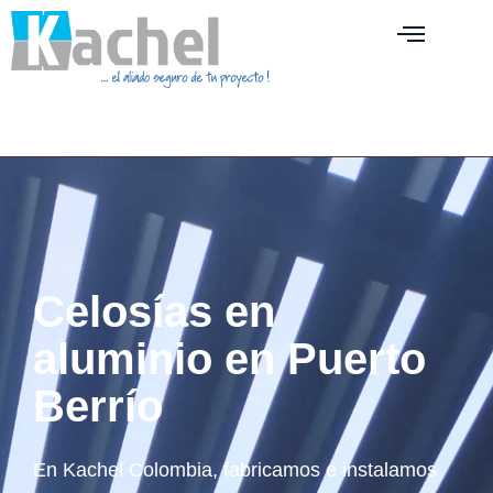
Celosías en
aluminio en Puerto
Berrío
En Kachel Colombia, fabricamos e instalamos