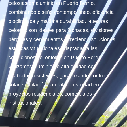
celosías en aluminio en Puerto Berrío,
combinando diseño contemporáneo, eficiencia
bioclimática y máxima durabilidad. Nuestras
celosías son ideales para fachadas, divisiones,
pérgolas y cerramientos, ofreciendo soluciones
estéticas y funcionales adaptadas a las
condiciones del entorno en Puerto Berrío.
Utilizamos aluminio de alta calidad con
acabados resistentes, garantizando control
solar, ventilación natural y privacidad en
proyectos residenciales, comerciales e
institucionales.