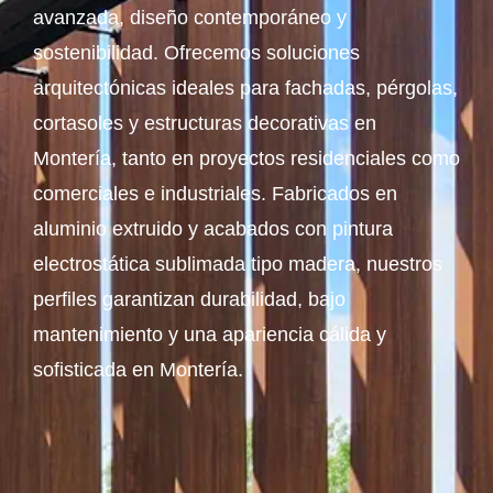
avanzada, diseño contemporáneo y
sostenibilidad. Ofrecemos soluciones
arquitectónicas ideales para fachadas, pérgolas,
cortasoles y estructuras decorativas en
Montería, tanto en proyectos residenciales como
comerciales e industriales. Fabricados en
aluminio extruido y acabados con pintura
electrostática sublimada tipo madera, nuestros
perfiles garantizan durabilidad, bajo
mantenimiento y una apariencia cálida y
sofisticada en Montería.