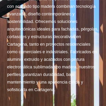
con acabado tipo madera combinan tecnología
avanzada, diseño contemporáneo y
sostenibilidad. Ofrecemos soluciones
arquitectónicas ideales para fachadas, pérgolas,
cortasoles y estructuras decorativas en
Cartagena, tanto en proyectos residenciales
como comerciales e industriales. Fabricados en
aluminio extruido y acabados con pintura
electrostática sublimada tipo madera, nuestros
perfiles garantizan durabilidad, bajo
mantenimiento y una apariencia cálida y
sofisticada en Cartagena.