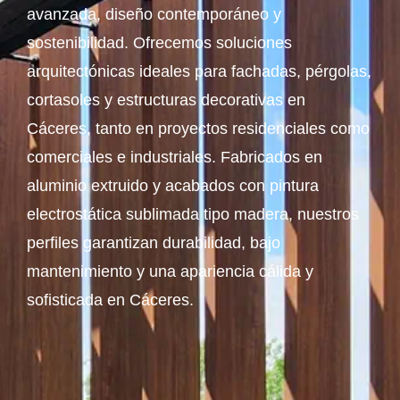
avanzada, diseño contemporáneo y
sostenibilidad. Ofrecemos soluciones
arquitectónicas ideales para fachadas, pérgolas,
cortasoles y estructuras decorativas en
Cáceres, tanto en proyectos residenciales como
comerciales e industriales. Fabricados en
aluminio extruido y acabados con pintura
electrostática sublimada tipo madera, nuestros
perfiles garantizan durabilidad, bajo
mantenimiento y una apariencia cálida y
sofisticada en Cáceres.