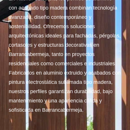
con acabado tipo madera combinan tecnología
avanzada, diseño contemporáneo y
sostenibilidad. Ofrecemos soluciones
arquitectónicas ideales para fachadas, pérgolas,
cortasoles y estructuras decorativas en
Barrancabermeja, tanto en proyectos
residenciales como comerciales e industriales.
Fabricados en aluminio extruido y acabados con
pintura electrostática sublimada tipo madera,
nuestros perfiles garantizan durabilidad, bajo
mantenimiento y una apariencia cálida y
sofisticada en Barrancabermeja.